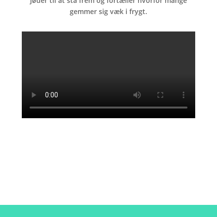
jøder til at stå frem og fortæller hvorfor mange
gemmer sig væk i frygt.