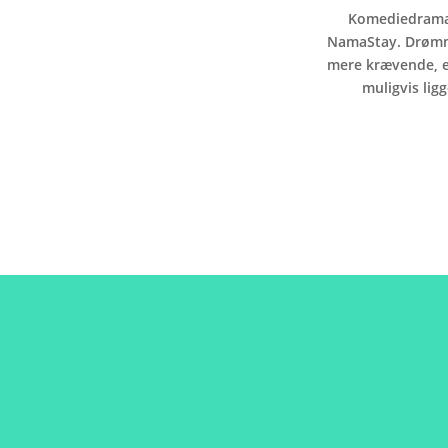
Komediedrama,
NamaStay. Drømmen
mere krævende, en
muligvis lig