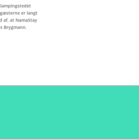
glampingstedet
 gæsterne er langt
ud af, at NamaStay
ars Brygmann.