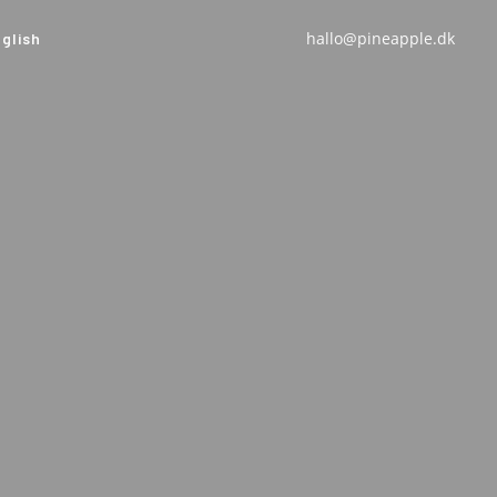
hallo@pineapple.dk
glish